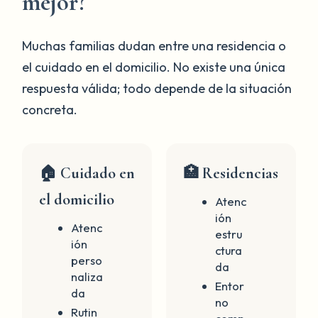
mejor?
Muchas familias dudan entre una residencia o
el cuidado en el domicilio. No existe una única
respuesta válida; todo depende de la situación
concreta.
🏠 Cuidado en
🏥 Residencias
el domicilio
Atenc
ión
Atenc
estru
ión
ctura
perso
da
naliza
Entor
da
no
Rutin