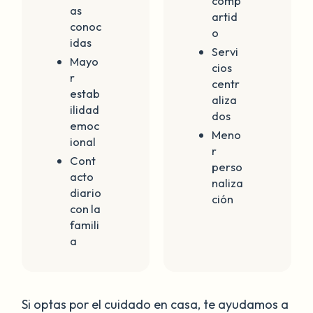
comp
as
artid
conoc
o
idas
Servi
Mayo
cios
r
centr
estab
aliza
ilidad
dos
emoc
Meno
ional
r
Cont
perso
acto
naliza
diario
ción
con la
famili
a
Si optas por el cuidado en casa, te ayudamos a