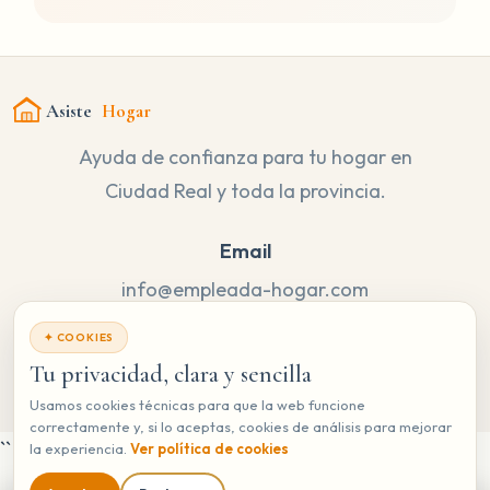
Asiste
Hogar
Ayuda de confianza para tu hogar en
Ciudad Real y toda la provincia.
Email
info@empleada-hogar.com
Teléfonos
✦ COOKIES
926 112 851
Tu privacidad, clara y sencilla
685 153 360
Usamos cookies técnicas para que la web funcione
correctamente y, si lo aceptas, cookies de análisis para mejorar
``
la experiencia.
Ver política de cookies